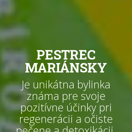
PESTREC
MARIÁNSKY
Je unikátna bylinka
známa pre svoje
pozitívne účinky pri
regenerácii a očiste
pečene a detoxikácii.